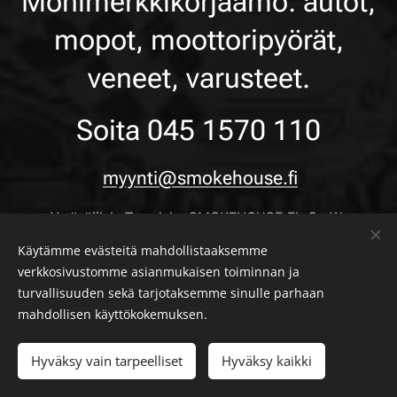
Monimerkkikorjaamo: autot,
mopot, moottoripyörät,
veneet, varusteet.
Soita 045 1570 110
myynti@smokehouse.fi
Ystävällisin Terveisin: SMOKEHOUSE.FI -CreW-
Käytämme evästeitä mahdollistaaksemme
verkkosivustomme asianmukaisen toiminnan ja
turvallisuuden sekä tarjotaksemme sinulle parhaan
mahdollisen käyttökokemuksen.
smokehouse.fi | Kaikki oikeudet pidätetään
Hyväksy vain tarpeelliset
Hyväksy kaikki
Design by smartonline.fi
Evästeet